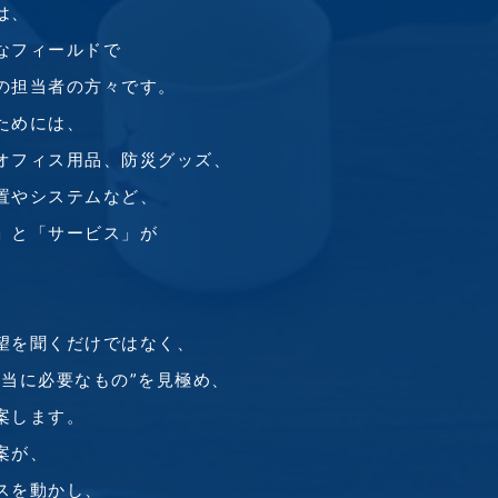
は、
なフィールドで
の担当者の方々です。
ためには、
オフィス用品、
防災グッズ、
置や
システムなど、
」と「サービス」が
望を
聞くだけではなく、
本当に必要なもの”を見極め、
案します。
案が、
スを動かし、