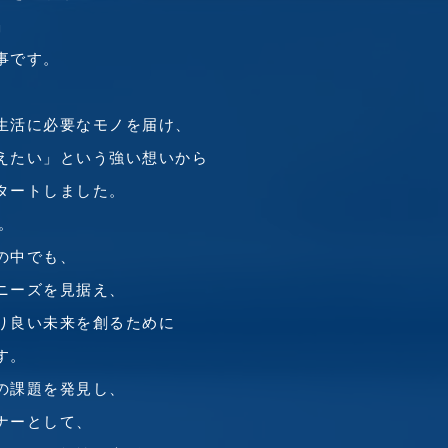
」
事です。
。
生活に必要なモノを届け、
えたい」という
強い想いから
タートしました。
。
の中でも、
ニーズを見据え、
り良い未来を創るために
す。
の課題を発見し、
ナーとして、